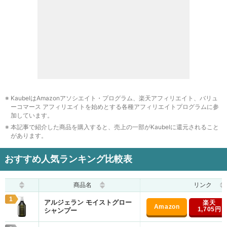
Q.シャンプーをする頻度は毎日？2日に1回？
Q.シャンプーのすすぎはどれくらい時間をかけるべき？
Q.シャンプーがなくなってしまったときの代用方法は？
まとめ
ヘアケア・スタイリングのおすすめ記事
KaubelはAmazonアソシエイト・プログラム、楽天アフィリエイト、バリュ
シャンプー
ーコマース アフィリエイトを始めとする各種アフィリエイトプログラムに参
加しています。
ヘアオイル・スタイリング
本記事で紹介した商品を購入すると、売上の一部がKaubelに還元されること
があります。
おすすめ人気ランキング比較表
商品名
リンク
1
アルジェラン モイストグロー
1,705円
シャンプー