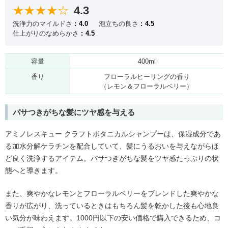
★★★★☆
4.3
洗浄力のマイルドさ
4.0
泡立ちの良さ
4.5
仕上がりのなめらかさ
4.5
容量
400ml
香り
フローラルヒーリングの香り
（レモン＆フローラルベリー）
パサつきがちな髪にツヤ感を与える
アミノレスキュー クラフトボタニカルシャンプーは、保湿成分であ
る加水分解ケラチンを配合していて、髪にうるおいを与えながらほ
ど良く洗浄するアイテム。パサつきがちな髪をツヤ感たっぷりの状
態へと導きます。
また、爽やかなレモンとフローラルベリーをブレンドした爽やかな
香りが広がり、洗っているときはもちろん髪を乾かした後も心地良
い気分が味わえます。1000円以下の安い価格で購入できるため、コ