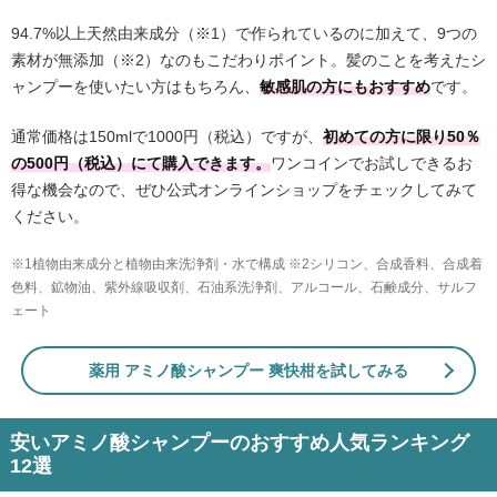
94.7%以上天然由来成分（※1）で作られているのに加えて、9つの
素材が無添加（※2）なのもこだわりポイント。髪のことを考えたシ
ャンプーを使いたい方はもちろん、
敏感肌の方にもおすすめ
です。
通常価格は150mlで1000円（税込）ですが、
初めての方に限り50％
の500円（税込）にて購入できます。
ワンコインでお試しできるお
得な機会なので、ぜひ公式オンラインショップをチェックしてみて
ください。
※1植物由来成分と植物由来洗浄剤・水で構成 ※2シリコン、合成香料、合成着
色料、鉱物油、紫外線吸収剤、石油系洗浄剤、アルコール、石鹸成分、サルフ
ェート
薬用 アミノ酸シャンプー 爽快柑を試してみる
安いアミノ酸シャンプーのおすすめ人気ランキング
12選