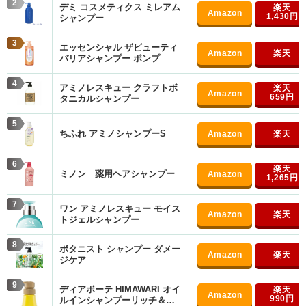
2
デミ コスメティクス ミレアム
1,430円
シャンプー
3
エッセンシャル ザビューティ
バリアシャンプー ポンプ
4
アミノレスキュー クラフトボ
659円
タニカルシャンプー
5
ちふれ アミノシャンプーS
6
ミノン 薬用ヘアシャンプー
1,265円
7
ワン アミノレスキュー モイス
トジェルシャンプー
8
ボタニスト シャンプー ダメー
ジケア
9
ディアボーテ HIMAWARI オイ
990円
ルインシャンプーリッチ＆リ