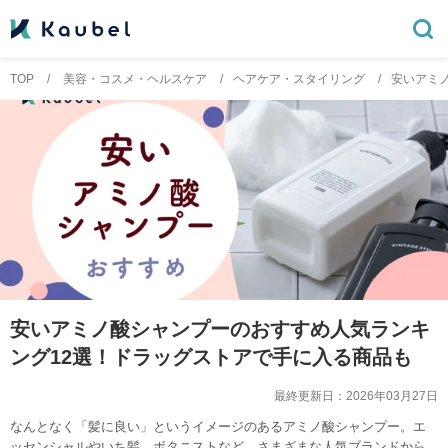
TOP
美容・コスメ・ヘルスケア
ヘアケア・スタイリング
安いアミ
安いアミノ酸シャンプーのおすすめ人気ランキ
ング12選！ドラッグストアで手に入る商品も
最終更新日：
2026年03月27日
なんとなく「髪に良い」というイメージのあるアミノ酸シャンプー。エ
ッセンシャルやいち髪、ボタニストなど、さまざまな人気ブランドから