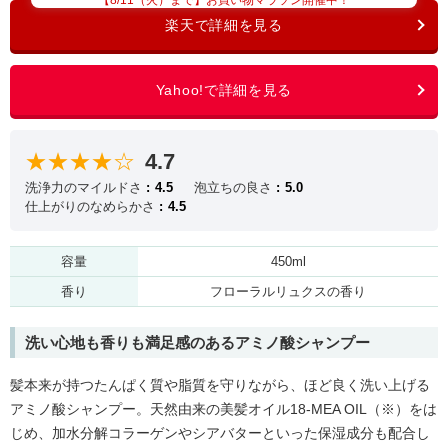
【8/11（火）まで】お買い物マラソン開催中！
★★★★☆
4.7
洗浄力のマイルドさ
4.5
泡立ちの良さ
5.0
仕上がりのなめらかさ
4.5
容量
450ml
香り
フローラルリュクスの香り
洗い心地も香りも満足感のあるアミノ酸シャンプー
髪本来が持つたんぱく質や脂質を守りながら、ほど良く洗い上げる
アミノ酸シャンプー。天然由来の美髪オイル18-MEA OIL（※）をは
じめ、加水分解コラーゲンやシアバターといった保湿成分も配合し