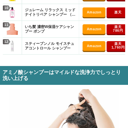
ペア
10
ジュレーム リラックス ミッド
ナイトリペア シャンプー （ス
トレート&リッチ） ポンプ
11
いち髪 濃密W保湿ケアシャン
786円
プー ポンプ
12
スティーブンノル モイスチュ
1,760円
アコントロール シャンプー
アミノ酸シャンプーはマイルドな洗浄力でしっとり
洗い上げる