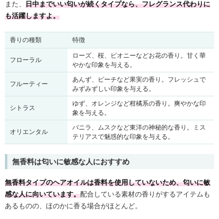
また、
日中までいい匂いが続くタイプなら、フレグランス代わりに
も活躍しますよ。
香りの種類
特徴
ローズ、桜、ピオニーなどお花の香り。甘く華
フローラル
やかな印象を与える。
あんず、ピーチなど果実の香り。フレッシュで
フルーティー
みずみずしい印象を与える。
ゆず、オレンジなど柑橘系の香り。爽やかな印
シトラス
象を与える。
バニラ、ムスクなど東洋の神秘的な香り。ミス
オリエンタル
テリアスで魅惑的な印象を与える。
無香料は匂いに敏感な人におすすめ
無香料タイプのヘアオイルは香料を使用していないため、匂いに敏
感な人に向いています。
配合している素材の香りがするアイテムも
あるものの、ほのかに香る場合がほとんど。