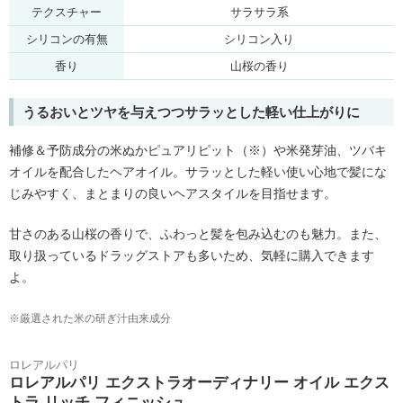
テクスチャー
サラサラ系
シリコンの有無
シリコン入り
香り
山桜の香り
うるおいとツヤを与えつつサラッとした軽い仕上がりに
補修＆予防成分の米ぬかピュアリピット（※）や米発芽油、ツバキ
オイルを配合したヘアオイル。サラッとした軽い使い心地で髪にな
じみやすく、まとまりの良いヘアスタイルを目指せます。
甘さのある山桜の香りで、ふわっと髪を包み込むのも魅力。また、
取り扱っているドラッグストアも多いため、気軽に購入できます
よ。
※厳選された米の研ぎ汁由来成分
ロレアルパリ
ロレアルパリ エクストラオーディナリー オイル エクス
トラ リッチ フィニッシュ