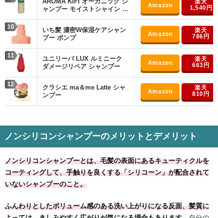
AROMA KIFI オーガニック シ
1,540円
ャンプー モイストシャイン シ
トラスアロマの香り
10
いち髪 濃密W保湿ケアシャン
786円
プー ポンプ
11
ユニリーバ LUX ルミニーク
663円
ダメージリペア シャンプー
12
クラシエ ma＆me Latte シャ
810円
ンプー
ノンシリコンシャンプーのメリットとデメリット
ノンシリコンシャンプーとは、毛髪の表面にあるキューティクルを
コーティングして、手触りを良くする「シリコーン」が配合されて
いないシャンプーのこと。
ふんわりとしたボリューム感のある洗い上がりになる反面、髪質に
よっては、きしみやすく広がりが気になる場合もあります。
自分の