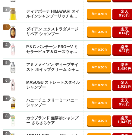
2
ディアボーテ HIMAWARI オイ
990円
ルインシャンプーリッチ＆リ
ペア
3
ダイアン エクストラダメージ
814円
リペア シャンプー
4
P＆G パンテーン PROーV ミ
987円
セラーピュア＆ローズウォー
ター シャンプー
5
アミノメイソン ディープモイ
1,480円
スト ホイップクリーム シャン
プー
6
MASUGU ストレートスタイル
1,628円
シャンプー
7
ハニーチェ クリーミーハニー
990円
シャンプー
8
カウブランド 無添加シャンプ
1,045円
ー さらさらケア
9