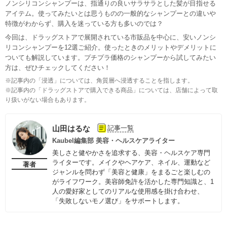
ノンシリコンシャンプーは、指通りの良いサラサラとした髪が目指せる
アイテム。使ってみたいとは思うものの一般的なシャンプーとの違いや
特徴がわからず、購入を迷っている方も多いのでは？
今回は、ドラッグストアで展開されている市販品を中心に、安いノンシ
リコンシャンプーを12選ご紹介。使ったときのメリットやデメリットに
ついても解説しています。プチプラ価格のシャンプーから試してみたい
方は、ぜひチェックしてください！
※記事内の「浸透」については、角質層へ浸透することを指します。
※記事内の「ドラッグストアで購入できる商品」については、店舗によって取
り扱いがない場合もあります。
山田はるな
記事一覧
Kaubel編集部 美容・ヘルスケアライター
美しさと健やかさを追求する、美容・ヘルスケア専門
ライターです。メイクやヘアケア、ネイル、運動など
著者
ジャンルを問わず「美容と健康」をまるごと楽しむの
がライフワーク。美容師免許を活かした専門知識と、1
人の愛好家としてのリアルな使用感を掛け合わせ、
「失敗しないモノ選び」をサポートします。